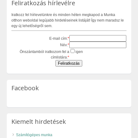
Feliratkozás hírlevélre
Iratkozz fel hírlevelünkre és minden héten megkapod a Munka
otthon weboldal legújabb hirdetéseinek listáját! Így nem maradsz le
egy új lehetőségről sem.
E-mail cím:
*
Név:
*
Önszántamból iratkozom fel a
igen
címlistára:
*
Facebook
Kiemelt hirdetések
Számítógépes munka