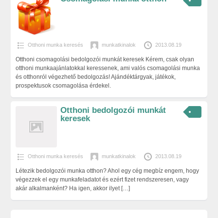
Otthoni munka keresés
munkatkinalok
2013.08.19
Otthoni csomagolási bedolgozói munkát keresek Kérem, csak olyan
otthoni munkaajánlatokkal keressenek, ami valós csomagolási munka
és otthonról végezhető bedolgozás! Ajándéktárgyak, játékok,
prospektusok csomagolása érdekel.
Otthoni bedolgozói munkát
keresek
Otthoni munka keresés
munkatkinalok
2013.08.19
Létezik bedolgozói munka otthon? Ahol egy cég megbíz engem, hogy
végezzek el egy munkafeladatot és ezért fizet rendszeresen, vagy
akár alkalmanként? Ha igen, akkor ilyet
[…]