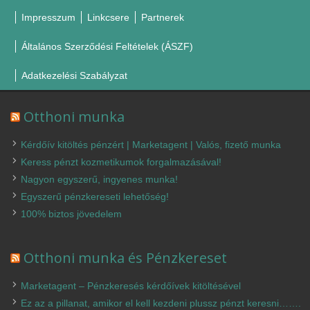
Impresszum
Linkcsere
Partnerek
Általános Szerződési Feltételek (ÁSZF)
Adatkezelési Szabályzat
Otthoni munka
Kérdőív kitöltés pénzért | Marketagent | Valós, fizető munka
Keress pénzt kozmetikumok forgalmazásával!
Nagyon egyszerű, ingyenes munka!
Egyszerű pénzkereseti lehetőség!
100% biztos jövedelem
Otthoni munka és Pénzkereset
Marketagent – Pénzkeresés kérdőívek kitöltésével
Ez az a pillanat, amikor el kell kezdeni plussz pénzt keresni…….