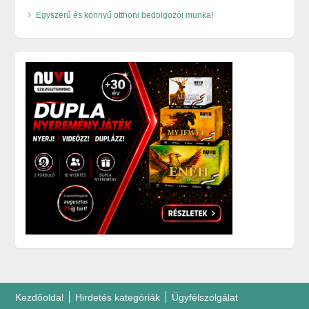
Egyszerű és könnyű otthoni bedolgozói munka!
Kezdőoldal
Hirdetés kategóriák
Ügyfélszolgálat