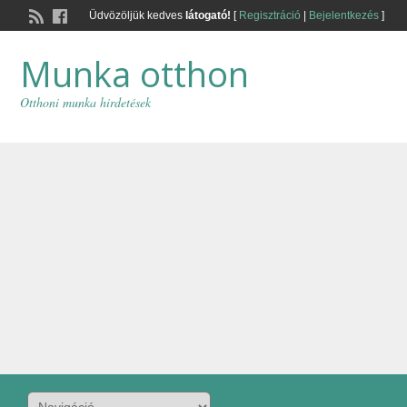
Üdvözöljük kedves
látogató!
[
Regisztráció
|
Bejelentkezés
]
Munka otthon
Otthoni munka hirdetések