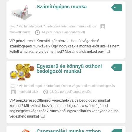
Számítógépes munka
* Vip hirdető tagok * hirdetései
,
Internetes munka otthon
munkatkinalok
44 perc perccel/nappal ezelőtt
VIP pénzkereset Kerestél már pénzt otthonról végezhető
számítógépes munkával? Úgy, hogy csak a monitor előtt ültél és nem
kellett a munkahelyre bemenned? Most mutatok neked egy
[…]
Egyszerű és könnyű otthoni
bedolgozói munka!
* Vip hirdető tagok * hirdetései
,
Otthon végezhető munka bedolgozás
munkatkinalok
13 óra perccel/nappal ezelőtt
VIP pénzkereset Otthonról végezhető valós bedolgozói munkát
keresel? Mit szólnál hozzá, ha a bedolgozást a számítógéped
segítségével végeznéd? Nincs ettől egyszerűbb és könnyebb online
végezhető munka!
[…]
Csomagolási munka otthon