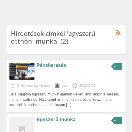
Hirdetések címkéi 'egyszerű
otthoni munka' (2)
Pénzkeresés
Otthoni munka keresés
cipo
2022.03.05
Szia! Nagyon egyszerű munkát ajánlok Neked, ahol akkor is keresel,
ha nem fizetsz be. Ha viszont minimum 25 eurót befizetsz, máris
kerestél. A rendszer automatikusan
[…]
Egyszerű munka