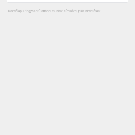
Kezdőlap
»
"egyszerű otthoni munka" címkével jelölt hirdetések