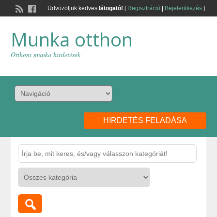
Üdvözöljük kedves
látogató!
[
Regisztráció
|
Bejelentkezés
]
Munka otthon
Otthoni munka hirdetések
HIRDETÉS FELADÁSA