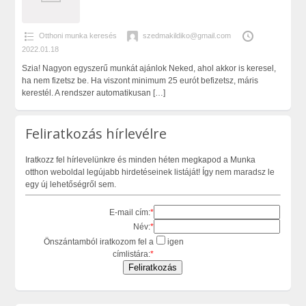
Otthoni munka keresés
szedmakildiko@gmail.com
2022.01.18
Szia! Nagyon egyszerű munkát ajánlok Neked, ahol akkor is keresel,
ha nem fizetsz be. Ha viszont minimum 25 eurót befizetsz, máris
kerestél. A rendszer automatikusan
[…]
Feliratkozás hírlevélre
Iratkozz fel hírlevelünkre és minden héten megkapod a Munka
otthon weboldal legújabb hirdetéseinek listáját! Így nem maradsz le
egy új lehetőségről sem.
E-mail cím:
*
Név:
*
Önszántamból iratkozom fel a
igen
címlistára:
*