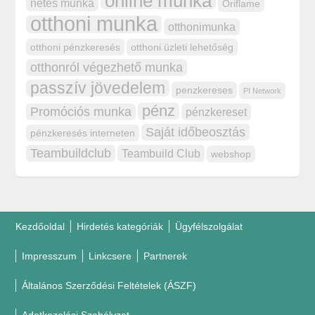
online munka
netes munka
Oriflame
otthoni munka
otthonimunka
otthoni pénzkeresés
otthoni üzleti lehetőség
otthonról végezhető munka
passzív jövedelem
penzkereses
PI Network
pénz
Promóciós munka
pénzkereset
Saját időbeosztás
pénzkeresés interneten
Teambuildclub
Teambuild Club
webshop
Kezdőoldal
Hirdetés kategóriák
Ügyfélszolgálat
Impresszum
Linkcsere
Partnerek
Általános Szerződési Feltételek (ÁSZF)
Adatkezelési Szabályzat