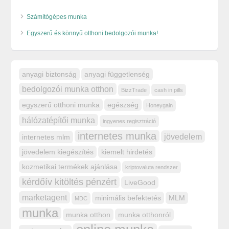
Számítógépes munka
Egyszerű és könnyű otthoni bedolgozói munka!
anyagi biztonság
anyagi függetlenség
bedolgozói munka otthon
BizzTrade
cash in pills
egyszerű otthoni munka
egészség
Honeygain
hálózatépítői munka
ingyenes regisztráció
internetes munka
jövedelem
internetes mlm
jövedelem kiegészítés
kiemelt hirdetés
kozmetikai termékek ajánlása
kriptovaluta rendszer
kérdőív kitöltés pénzért
LiveGood
marketagent
minimális befektetés
MLM
MDC
munka
munka otthon
munka otthonról