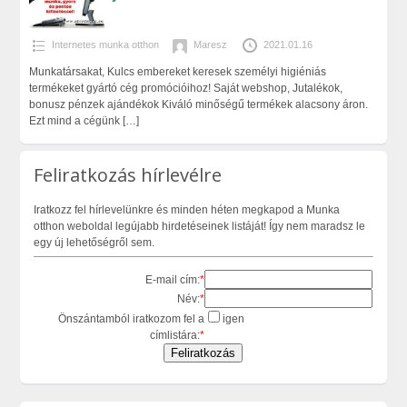
Internetes munka otthon
Maresz
2021.01.16
Munkatársakat, Kulcs embereket keresek személyi higiéniás
termékeket gyártó cég promócióihoz! Saját webshop, Jutalékok,
bonusz pénzek ajándékok Kiváló minőségű termékek alacsony áron.
Ezt mind a cégünk
[…]
Feliratkozás hírlevélre
Iratkozz fel hírlevelünkre és minden héten megkapod a Munka
otthon weboldal legújabb hirdetéseinek listáját! Így nem maradsz le
egy új lehetőségről sem.
E-mail cím:
*
Név:
*
Önszántamból iratkozom fel a
igen
címlistára:
*