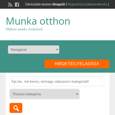
Üdvözöljük kedves
látogató!
[
Regisztráció
|
Bejelentkezés
]
Munka otthon
Otthoni munka hirdetések
HIRDETÉS FELADÁSA