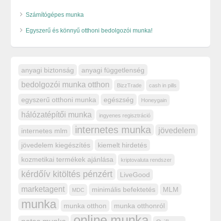
Számítógépes munka
Egyszerű és könnyű otthoni bedolgozói munka!
anyagi biztonság
anyagi függetlenség
bedolgozói munka otthon
BizzTrade
cash in pills
egyszerű otthoni munka
egészség
Honeygain
hálózatépítői munka
ingyenes regisztráció
internetes munka
jövedelem
internetes mlm
jövedelem kiegészítés
kiemelt hirdetés
kozmetikai termékek ajánlása
kriptovaluta rendszer
kérdőív kitöltés pénzért
LiveGood
marketagent
minimális befektetés
MLM
MDC
munka
munka otthon
munka otthonról
online munka