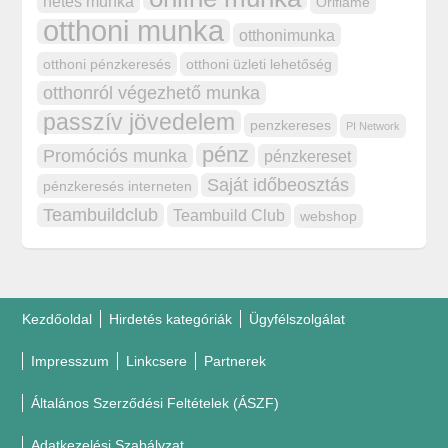
netes munka
Oriflame
otthoni munka
otthonimunka
otthoni pénzkeresés
otthoni üzleti lehetőség
otthonról végezhető munka
passzív jövedelem
penzkereses
PI Network
pénz
Promóciós munka
pénzkereset
Saját időbeosztás
pénzkeresés interneten
Teambuildclub
Teambuild Club
webshop
Kezdőoldal
Hirdetés kategóriák
Ügyfélszolgálat
Impresszum
Linkcsere
Partnerek
Általános Szerződési Feltételek (ÁSZF)
Adatkezelési Szabályzat