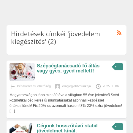
Hirdetések címkéi 'jövedelem
kiegészítés' (2)
Szépségtanácsadó fő állás
vagy gyes, gyed mellett!
Pénzkereseti lehetőség
vilaglegjobbmunkaja
2025.05.06
Magyarországon több mint 30 éve a világban 55 éve jelenlévő Svéd
kozmetikai cég keres új munkatársakat azonnali kezdéssel
értékesítőnek! Fix.20%-os azonnali haszon! 3%-23% extra jövedelem!
[…]
Cégünk hosszútávú stabil
jövedelmet kínál.