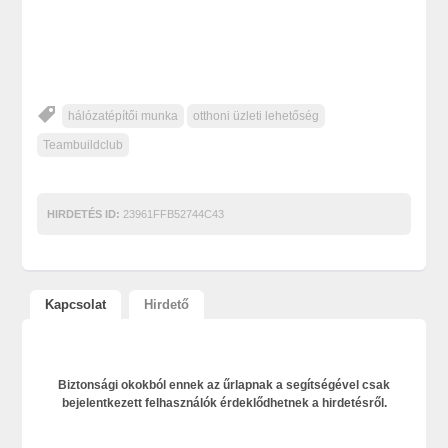
hálózatépítői munka
otthoni üzleti lehetőség
Teambuildclub
HIRDETÉS ID:
23961FFB52744C43
Kapcsolat
Hirdető
Biztonsági okokból ennek az űrlapnak a segítségével csak
bejelentkezett felhasználók érdeklődhetnek a hirdetésről.