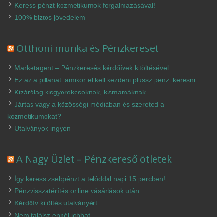
Keress pénzt kozmetikumok forgalmazásával!
100% biztos jövedelem
Otthoni munka és Pénzkereset
Marketagent – Pénzkeresés kérdőívek kitöltésével
Ez az a pillanat, amikor el kell kezdeni plussz pénzt keresni…….
Kizárólag kisgyerekeseknek, kismamáknak
Jártas vagy a közösségi médiában és szereted a
kozmetikumokat?
Utalványok ingyen
A Nagy Üzlet – Pénzkereső ötletek
Így keress zsebpénzt a telóddal napi 15 percben!
Pénzvisszatérítés online vásárlások után
Kérdőív kitöltés utalványért
Nem találsz ennél jobbat