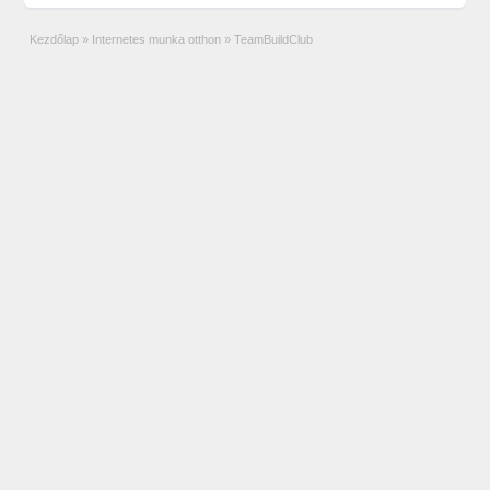
Kezdőlap
»
Internetes munka otthon
»
TeamBuildClub