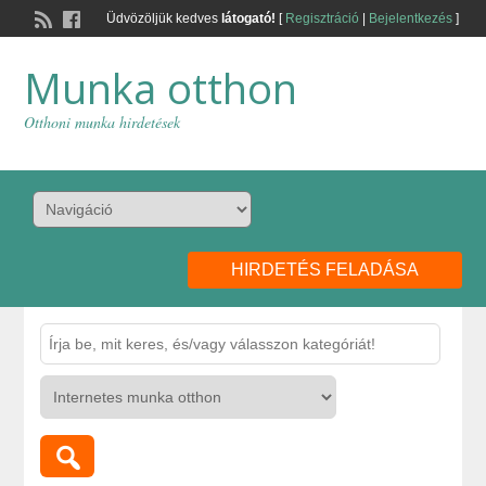
Üdvözöljük kedves
látogató!
[
Regisztráció
|
Bejelentkezés
]
Munka otthon
Otthoni munka hirdetések
HIRDETÉS FELADÁSA