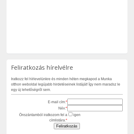
Feliratkozás hírelvélre
Iratkozz fel hírlevelünkre és minden héten megkapod a Munka
otthon weboldal legújabb hirdetéseinek listáját! Így nem maradsz le
egy új lehetőségről sem.
E-mail cím:
*
Név:
*
Önszántamból iratkozom fel a
igen
címlistára:
*