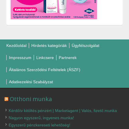
Kezdőoldal
Hirdetés kategóriák
Ügyfélszolgálat
Impresszum
Linkcsere
Partnerek
Általános Szerződési Feltételek (ÁSZF)
Adatkezelési Szabályzat
Otthoni munka
Kérdőív kitöltés pénzért | Marketagent | Valós, fizető munka
Nagyon egyszerű, ingyenes munka!
Egyszerű pénzkereseti lehetőség!