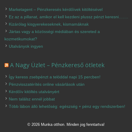
Marketagent – Pénzkeresés kérdőívek kitöltésével
Ez az a pillanat, amikor el kell kezdeni plussz pénzt keresni…….
Kizárólag kisgyerekeseknek, kismamáknak
Jártas vagy a közösségi médiában és szereted a
kozmetikumokat?
Utalványok ingyen
A Nagy Üzlet – Pénzkereső ötletek
Így keress zsebpénzt a telóddal napi 15 percben!
Pénzvisszatérítés online vásárlások után
Kérdőív kitöltés utalványért
Nem találsz ennél jobbat
Több lábon álló lehetőség: egészség + pénz egy rendszerben!
© 2026 Munka otthon. Minden jog fenntartva!