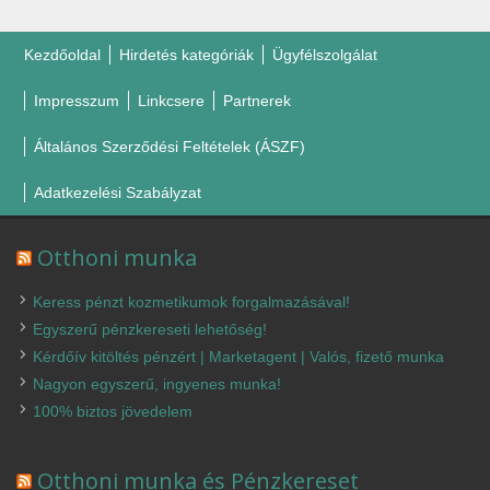
Kezdőoldal
Hirdetés kategóriák
Ügyfélszolgálat
Impresszum
Linkcsere
Partnerek
Általános Szerződési Feltételek (ÁSZF)
Adatkezelési Szabályzat
Otthoni munka
Keress pénzt kozmetikumok forgalmazásával!
Egyszerű pénzkereseti lehetőség!
Kérdőív kitöltés pénzért | Marketagent | Valós, fizető munka
Nagyon egyszerű, ingyenes munka!
100% biztos jövedelem
Otthoni munka és Pénzkereset