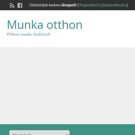
Üdvözöljük kedves
látogató!
[
Regisztráció
|
Bejelentkezés
]
Munka otthon
Otthoni munka hirdetések