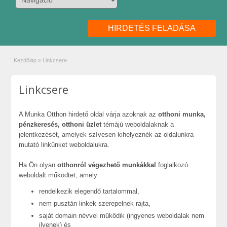
HIRDETÉS FELADÁSA
Kezdőlap
»
Linkcsere
Linkcsere
A Munka Otthon hirdető oldal várja azoknak az
otthoni munka,
pénzkeresés, otthoni üzlet
témájú weboldalaknak a
jelentkezését, amelyek szívesen kihelyeznék az oldalunkra
mutató linkünket weboldalukra.
Ha Ön olyan
otthonról végezhető munkákkal
foglalkozó
weboldalt működtet, amely:
rendelkezik elegendő tartalommal,
nem pusztán linkek szerepelnek rajta,
saját domain névvel működik (ingyenes weboldalak nem
ilyenek) és