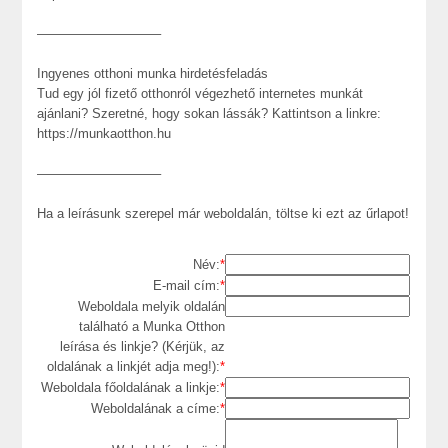
—————————–
Ingyenes otthoni munka hirdetésfeladás
Tud egy jól fizető otthonról végezhető internetes munkát
ajánlani? Szeretné, hogy sokan lássák? Kattintson a linkre:
https://munkaotthon.hu
—————————–
Ha a leírásunk szerepel már weboldalán, töltse ki ezt az űrlapot!
Név:
*
E-mail cím:
*
Weboldala melyik oldalán
található a Munka Otthon
leírása és linkje? (Kérjük, az
oldalának a linkjét adja meg!):
*
Weboldala főoldalának a linkje:
*
Weboldalának a címe:
*