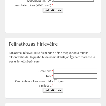
Weboldalának rövid
bemutatkozása (20-25 szó):
*
Feliratkozás hírlevélre
Iratkozz fel hírlevelünkre és minden héten megkapod a Munka
otthon weboldal legújabb hirdetéseinek listáját! Így nem maradsz le
egy új lehetőségről sem.
E-mail cím:
*
Név:
*
Önszántamból iratkozom fel a
igen
címlistára:
*