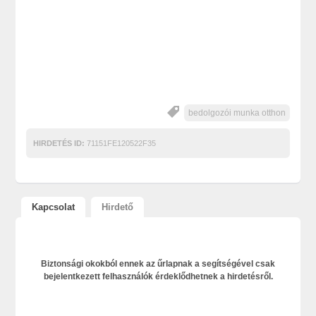
bedolgozói munka otthon
HIRDETÉS ID:
71151FE120522F35
Kapcsolat
Hirdető
Biztonsági okokból ennek az űrlapnak a segítségével csak
bejelentkezett felhasználók érdeklődhetnek a hirdetésről.