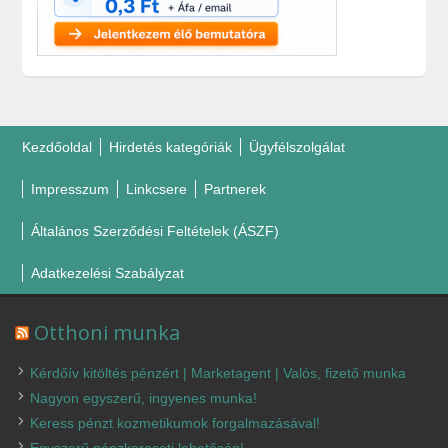
Kezdőoldal
Hirdetés kategóriák
Ügyfélszolgálat
Impresszum
Linkcsere
Partnerek
Általános Szerződési Feltételek (ÁSZF)
Adatkezelési Szabályzat
Otthoni munka
Kérdőív kitöltés pénzért | Marketagent | Valós, fizető munka
Nagyon egyszerű, ingyenes munka!
Keress pénzt kozmetikumok forgalmazásával!
Egyszerű pénzkereseti lehetőség!