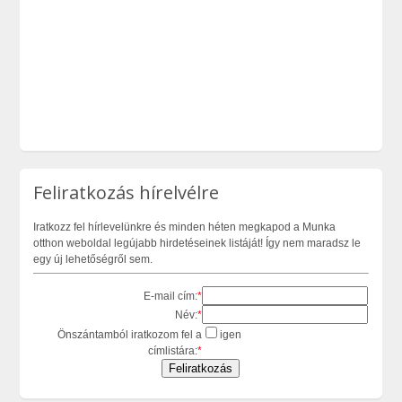
Feliratkozás hírelvélre
Iratkozz fel hírlevelünkre és minden héten megkapod a Munka
otthon weboldal legújabb hirdetéseinek listáját! Így nem maradsz le
egy új lehetőségről sem.
E-mail cím:
*
Név:
*
Önszántamból iratkozom fel a
igen
címlistára:
*