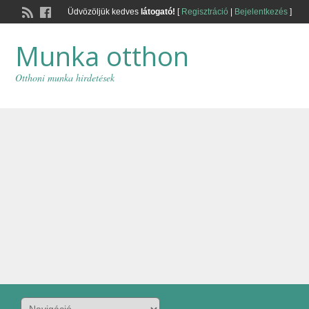
Üdvözöljük kedves
látogató!
[
Regisztráció
|
Bejelentkezés
]
Munka otthon
Otthoni munka hirdetések