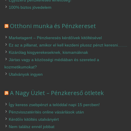
100% biztos jövedelem
Otthoni munka és Pénzkereset
Marketagent – Pénzkeresés kérdőívek kitöltésével
Ez az a pillanat, amikor el kell kezdeni plussz pénzt keresni…….
Kizárólag kisgyerekeseknek, kismamáknak
Jártas vagy a közösségi médiában és szereted a
kozmetikumokat?
Utalványok ingyen
A Nagy Üzlet – Pénzkereső ötletek
Így keress zsebpénzt a telóddal napi 15 percben!
Pénzvisszatérítés online vásárlások után
Kérdőív kitöltés utalványért
Nem találsz ennél jobbat