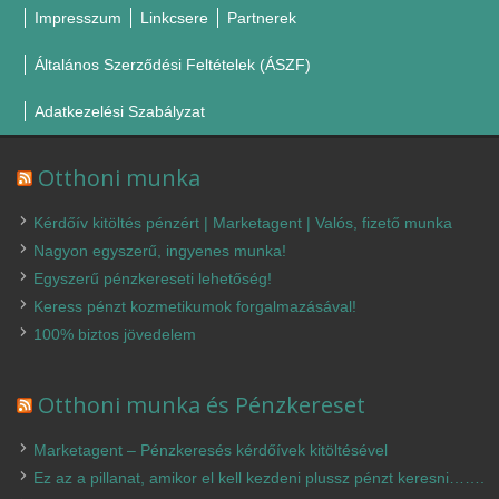
Impresszum
Linkcsere
Partnerek
Általános Szerződési Feltételek (ÁSZF)
Adatkezelési Szabályzat
Otthoni munka
Kérdőív kitöltés pénzért | Marketagent | Valós, fizető munka
Nagyon egyszerű, ingyenes munka!
Egyszerű pénzkereseti lehetőség!
Keress pénzt kozmetikumok forgalmazásával!
100% biztos jövedelem
Otthoni munka és Pénzkereset
Marketagent – Pénzkeresés kérdőívek kitöltésével
Ez az a pillanat, amikor el kell kezdeni plussz pénzt keresni…….