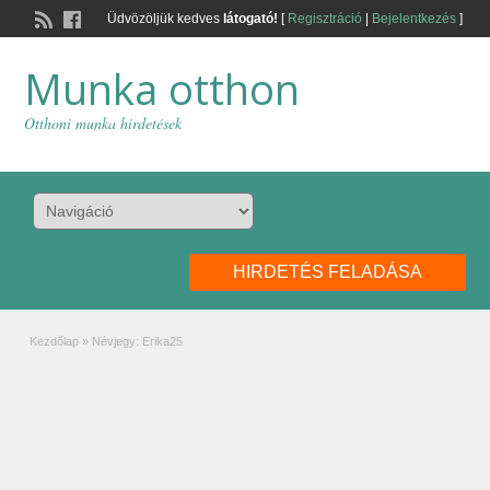
Üdvözöljük kedves
látogató!
[
Regisztráció
|
Bejelentkezés
]
Munka otthon
Otthoni munka hirdetések
HIRDETÉS FELADÁSA
Kezdőlap
»
Névjegy: Erika25