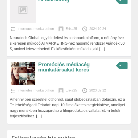
Internetes munka otthon
Erika25
2024.10.24
Neuratech Global, egy hirdetési és cashback platform, a néhány éve
sikeresen működő AI MARKETING-hez hasonló rendszer Ajándék 50
$, amivel letesztelheted! Ez kölcsönként működik, aki
[…]
Promóciós médiacég
munkatársakat keres
Internetes munka otthon
Erika25
2023.02.12
Amennyiben szeretnél otthonról, saját időbeosztásban dolgozni, ez a
Te lehetőséged! Feladat: napi 10 filmelőzetes megtekintése, amellyel
nagy mértékben hozzájárulsz a filmprodukciós vállalat EU-n belüli
terjesztéséhez.
[…]