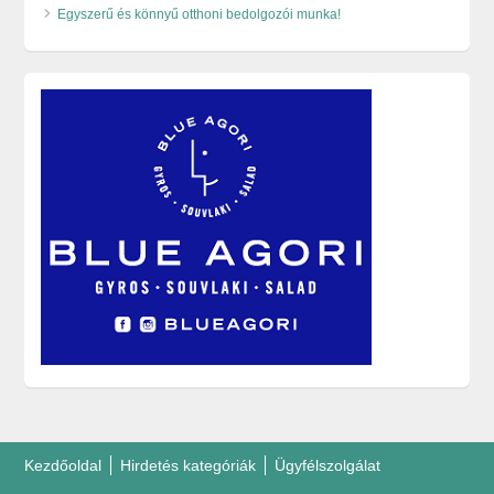
Egyszerű és könnyű otthoni bedolgozói munka!
Kezdőoldal
Hirdetés kategóriák
Ügyfélszolgálat