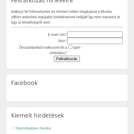
Feliratkozás hírlevélre
Iratkozz fel hírlevelünkre és minden héten megkapod a Munka
otthon weboldal legújabb hirdetéseinek listáját! Így nem maradsz le
egy új lehetőségről sem.
E-mail cím:
*
Név:
*
Önszántamból iratkozom fel a
igen
címlistára:
*
Facebook
Kiemelt hirdetések
Számítógépes munka