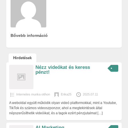
Bővebb információ
Hirdetések
Nézz videókat és keress
pénzt!
Internetes munka otthon
Erika25
2025.07.11
A weboldal együtt működik olyan videó platformokkal, mint a Youtube,
TikTok és számos videoszponzor, ahol a megtekintések által
népszerűsíthetik videóikat, és a tagok ezért pénzjutalmat
[…]
AI Marketing