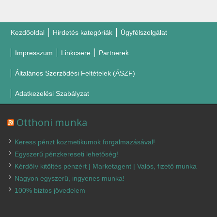
Kezdőoldal
Hirdetés kategóriák
Ügyfélszolgálat
Impresszum
Linkcsere
Partnerek
Általános Szerződési Feltételek (ÁSZF)
Adatkezelési Szabályzat
Otthoni munka
Keress pénzt kozmetikumok forgalmazásával!
Egyszerű pénzkereseti lehetőség!
Kérdőív kitöltés pénzért | Marketagent | Valós, fizető munka
Nagyon egyszerű, ingyenes munka!
100% biztos jövedelem