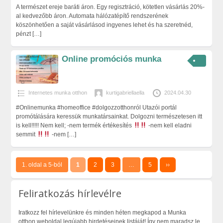
A természet ereje baráti áron. Egy regisztráció, kötetlen vásárlás 20%-
al kedvezőbb áron. Automata hálózatépítő rendszerének
köszönhetően a saját vásárlásod ingyenes lehet és ha szeretnéd,
pénzt
[…]
Online promóciós munka
Internetes munka otthon
kurtigabriellaella
2024.04.30
#Onlinemunka #homeoffice #dolgozzotthonról Utazói portál
promótálására keressük munkatársainkat. Dolgozni természetesen itt
is kell!!!!! Nem kell; -nem termék értékesítés
-nem kell eladni
semmit
-nem
[…]
1. oldal a 5-ból
1
2
3
…
5
››
Feliratkozás hírlevélre
Iratkozz fel hírlevelünkre és minden héten megkapod a Munka
otthon weboldal legújabb hirdetéseinek listáját! Így nem maradsz le