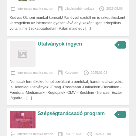
Internetes munka otthon
vilaglegjobbmunkaja
2025.05.06
Kedves Otthoni munkát keresők! Pár évvel ezelőtt én is szkeptikusként
keresgettem az interneten gyesen lévő anyukaként. Igen szkeptikus
voltam, mert sokat csalódtam! Aztán majd egy
[…]
Utalványok ingyen
Internetes munka otthon
Kutyusok
2025.01.03
Nemcsak termékekre lehet beváltani a pontokat, hanem utalványokra
is. Jelenlegi utalványok: -Emag -Rossmann -Onlinekert -Decathlon -
Foodora -Mediamarkt -Régiójáték -OMV – Bookline -Trencsér Eszter
jógaóra –
[…]
Szépségtanácsadó program
Internetes munka otthon
PURELASH
2024.12.08