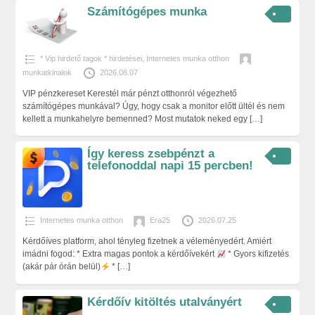
Számítógépes munka
* Vip hirdető tagok * hirdetései
,
Internetes munka otthon
munkatkinalok
2026.08.07
VIP pénzkereset Kerestél már pénzt otthonról végezhető
számítógépes munkával? Úgy, hogy csak a monitor előtt ültél és nem
kellett a munkahelyre bemenned? Most mutatok neked egy
[…]
Így keress zsebpénzt a
telefonoddal napi 15 percben!
Internetes munka otthon
Era25
2026.07.25
Kérdőíves platform, ahol tényleg fizetnek a véleményedért. Amiért
imádni fogod: * Extra magas pontok a kérdőívekért
* Gyors kifizetés
(akár pár órán belül)
*
[…]
Kérdőív kitöltés utalványért