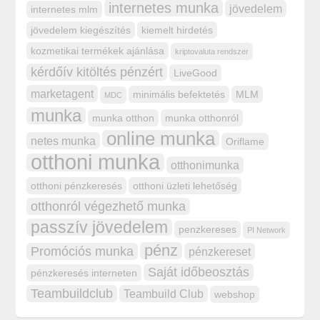
internetes munka
jövedelem
internetes mlm
jövedelem kiegészítés
kiemelt hirdetés
kozmetikai termékek ajánlása
kriptovaluta rendszer
kérdőív kitöltés pénzért
LiveGood
marketagent
minimális befektetés
MLM
MDC
munka
munka otthon
munka otthonról
online munka
netes munka
Oriflame
otthoni munka
otthonimunka
otthoni pénzkeresés
otthoni üzleti lehetőség
otthonról végezhető munka
passzív jövedelem
penzkereses
PI Network
pénz
Promóciós munka
pénzkereset
Saját időbeosztás
pénzkeresés interneten
Teambuildclub
Teambuild Club
webshop