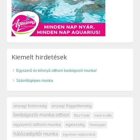
Kiemelt hirdetések
Egyszerű és könnyű otthoni bedolgozói munka!
Számítógépes munka
anyagi biztonság
anyagi függetlenség
bedolgozói munka otthon
BizzTrade
cash in pills
egyszerű otthoni munka
egészség
Honeygain
hálózatépítői munka
ingyenes regisztráció