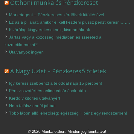
Otthoni munka és Pénzkereset
Marketagent – Pénzkeresés kérdőívek kitöltésével
Ez az a pillanat, amikor el kell kezdeni plussz pénzt keresni…….
Kizárólag kisgyerekeseknek, kismamáknak
Jártas vagy a közösségi médiában és szereted a
kozmetikumokat?
Utalványok ingyen
A Nagy Üzlet – Pénzkereső ötletek
Így keress zsebpénzt a telóddal napi 15 percben!
Pénzvisszatérítés online vásárlások után
Kérdőív kitöltés utalványért
Nem találsz ennél jobbat
Több lábon álló lehetőség: egészség + pénz egy rendszerben!
© 2026 Munka otthon. Minden jog fenntartva!