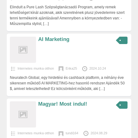
Elindult a Pure Lash Szépségtanácsadó Program, amely remek
lehetőséget kínál azoknak, akik szeretnének plusz jövedelemre szert
tenni termékeink ajánlásával! Amennyiben a környezetedben van: -
Műszempilla stylist,
[…]
AI Marketing
Internetes munka otthon
Erika25
2024.10.24
Neuratech Global, egy hirdetési és cashback platform, a néhány éve
sikeresen működő AI MARKETING-hez hasonló rendszer Ajándék 50
$, amivel letesztelheted! Ez kölcsönként működik, aki
[…]
Magyar! Most indul!
Internetes munka otthon
tundi164
2024.08.29