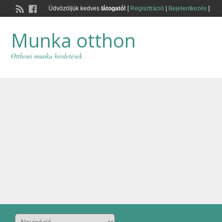
Üdvözöljük kedves
látogató!
[
Regisztráció
|
Bejelentkezés
]
Munka otthon
Otthoni munka hirdetések