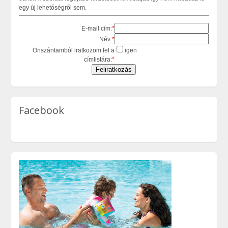
egy új lehetőségről sem.
E-mail cím:
*
Név:
*
Önszántamból iratkozom fel a
igen
címlistára:
*
Facebook