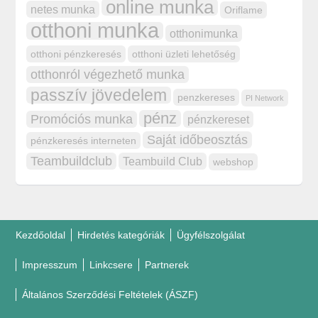
online munka
netes munka
Oriflame
otthoni munka
otthonimunka
otthoni pénzkeresés
otthoni üzleti lehetőség
otthonról végezhető munka
passzív jövedelem
penzkereses
PI Network
pénz
Promóciós munka
pénzkereset
Saját időbeosztás
pénzkeresés interneten
Teambuildclub
Teambuild Club
webshop
Kezdőoldal
Hirdetés kategóriák
Ügyfélszolgálat
Impresszum
Linkcsere
Partnerek
Általános Szerződési Feltételek (ÁSZF)