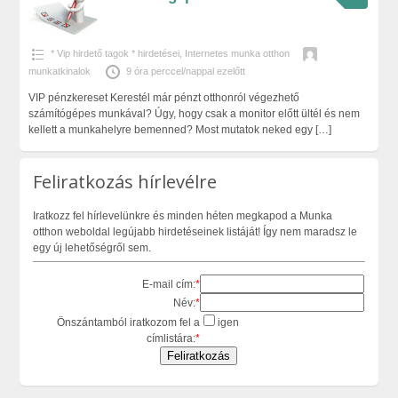
* Vip hirdető tagok * hirdetései
,
Internetes munka otthon
munkatkinalok
9 óra perccel/nappal ezelőtt
VIP pénzkereset Kerestél már pénzt otthonról végezhető
számítógépes munkával? Úgy, hogy csak a monitor előtt ültél és nem
kellett a munkahelyre bemenned? Most mutatok neked egy
[…]
Feliratkozás hírlevélre
Iratkozz fel hírlevelünkre és minden héten megkapod a Munka
otthon weboldal legújabb hirdetéseinek listáját! Így nem maradsz le
egy új lehetőségről sem.
E-mail cím:
*
Név:
*
Önszántamból iratkozom fel a
igen
címlistára:
*