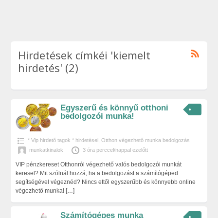
Hirdetések címkéi 'kiemelt
hirdetés' (2)
Egyszerű és könnyű otthoni
bedolgozói munka!
* Vip hirdető tagok * hirdetései
,
Otthon végezhető munka bedolgozás
munkatkinalok
3 óra perccel/nappal ezelőtt
VIP pénzkereset Otthonról végezhető valós bedolgozói munkát
keresel? Mit szólnál hozzá, ha a bedolgozást a számítógéped
segítségével végeznéd? Nincs ettől egyszerűbb és könnyebb online
végezhető munka!
[…]
Számítógépes munka