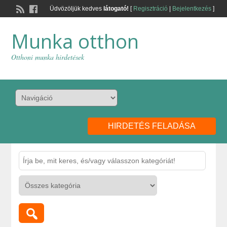
Üdvözöljük kedves
látogató!
[
Regisztráció
|
Bejelentkezés
]
Munka otthon
Otthoni munka hirdetések
HIRDETÉS FELADÁSA