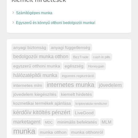
Számítógépes munka
Egyszerű és könnyű otthoni bedolgozói munka!
anyagi biztonság
anyagi függetlenség
bedolgozói munka otthon
BizzTrade
cash in pills
egyszerű otthoni munka
egészség
Honeygain
hálózatépítői munka
ingyenes regisztráció
internetes munka
jövedelem
internetes mlm
jövedelem kiegészítés
kiemelt hirdetés
kozmetikai termékek ajánlása
kriptovaluta rendszer
kérdőív kitöltés pénzért
LiveGood
marketagent
minimális befektetés
MLM
MDC
munka
munka otthon
munka otthonról