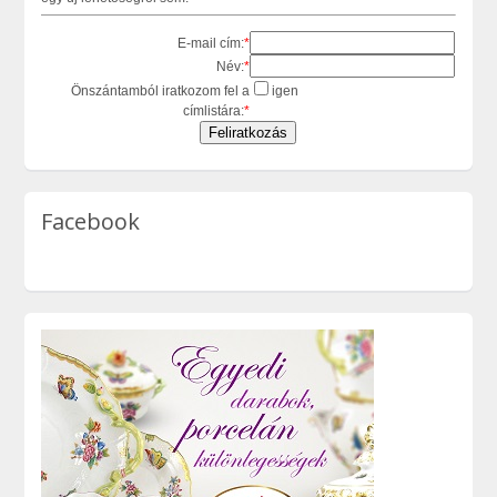
E-mail cím:
*
Név:
*
Önszántamból iratkozom fel a
igen
címlistára:
*
Facebook