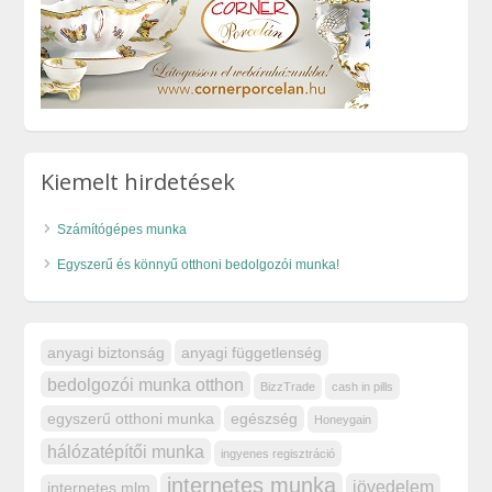
Kiemelt hirdetések
Számítógépes munka
Egyszerű és könnyű otthoni bedolgozói munka!
anyagi biztonság
anyagi függetlenség
bedolgozói munka otthon
BizzTrade
cash in pills
egyszerű otthoni munka
egészség
Honeygain
hálózatépítői munka
ingyenes regisztráció
internetes munka
jövedelem
internetes mlm