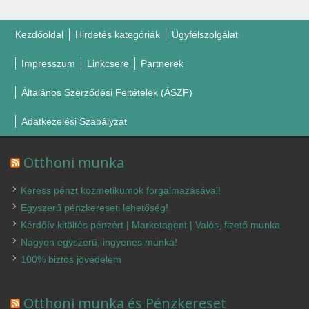
Kezdőoldal
Hirdetés kategóriák
Ügyfélszolgálat
Impresszum
Linkcsere
Partnerek
Általános Szerződési Feltételek (ÁSZF)
Adatkezelési Szabályzat
Otthoni munka
Keress pénzt kozmetikumok forgalmazásával!
Egyszerű pénzkereseti lehetőség!
Kérdőív kitöltés pénzért | Marketagent | Valós, fizető munka
Nagyon egyszerű, ingyenes munka!
100% biztos jövedelem
Otthoni munka és Pénzkereset