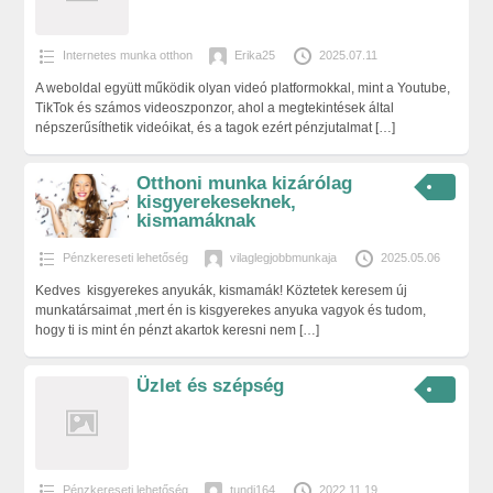
Internetes munka otthon
Erika25
2025.07.11
A weboldal együtt működik olyan videó platformokkal, mint a Youtube,
TikTok és számos videoszponzor, ahol a megtekintések által
népszerűsíthetik videóikat, és a tagok ezért pénzjutalmat
[…]
Otthoni munka kizárólag
kisgyerekeseknek,
kismamáknak
Pénzkereseti lehetőség
vilaglegjobbmunkaja
2025.05.06
Kedves kisgyerekes anyukák, kismamák! Köztetek keresem új
munkatársaimat ,mert én is kisgyerekes anyuka vagyok és tudom,
hogy ti is mint én pénzt akartok keresni nem
[…]
Üzlet és szépség
Pénzkereseti lehetőség
tundi164
2022.11.19