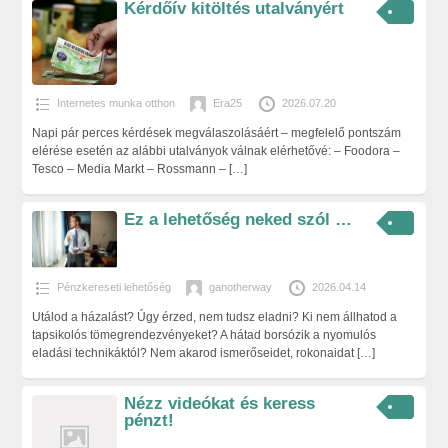
Kérdőív kitöltés utalványért
Internetes munka otthon
Era25
2026.07.20
Napi pár perces kérdések megválaszolásáért – megfelelő pontszám
elérése esetén az alábbi utalványok válnak elérhetővé: – Foodora –
Tesco – Media Markt – Rossmann –
[…]
Ez a lehetőség neked szól …
Pénzkereseti lehetőség
ganotherway
2026.04.14
Utálod a házalást? Úgy érzed, nem tudsz eladni? Ki nem állhatod a
tapsikolós tömegrendezvényeket? A hátad borsózik a nyomulós
eladási technikáktól? Nem akarod ismerőseidet, rokonaidat
[…]
Nézz videókat és keress
pénzt!