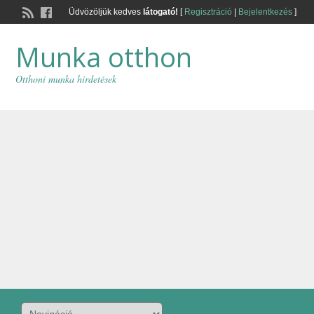
Üdvözöljük kedves
látogató!
[
Regisztráció
|
Bejelentkezés
]
Munka otthon
Otthoni munka hirdetések