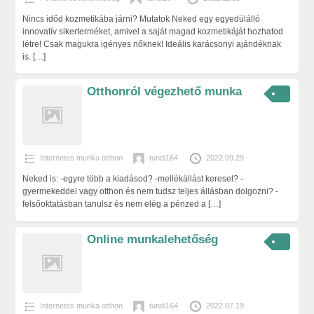
Nincs időd kozmetikába járni? Mutatok Neked egy egyedülálló
innovatív sikerterméket, amivel a saját magad kozmetikáját hozhatod
létre! Csak magukra igényes nőknek! Ideális karácsonyi ajándéknak
is.
[…]
Otthonról végezhető munka
Internetes munka otthon
tundi164
2022.09.29
Neked is: -egyre több a kiadásod? -mellékállást keresel? -
gyermekeddel vagy otthon és nem tudsz teljes állásban dolgozni? -
felsőoktatásban tanulsz és nem elég a pénzed a
[…]
Online munkalehetőség
Internetes munka otthon
tundi164
2022.07.19