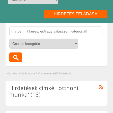
HIRDETÉS FELADÁSA
Kezdőlap
»
"otthoni munka" címkével jelölt hirdetések
Hirdetések címkéi 'otthoni
munka' (18)