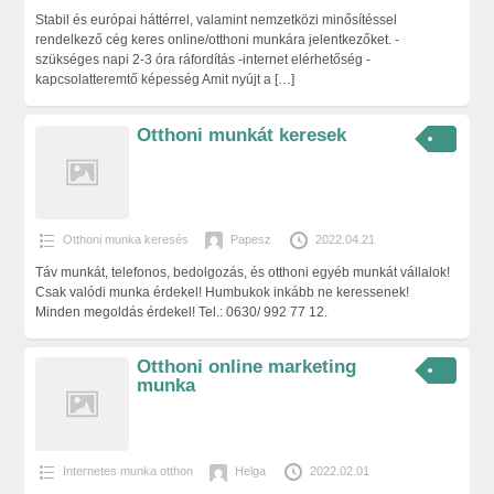
Stabil és európai háttérrel, valamint nemzetközi minősítéssel
rendelkező cég keres online/otthoni munkára jelentkezőket. -
szükséges napi 2-3 óra ráfordítás -internet elérhetőség -
kapcsolatteremtő képesség Amit nyújt a
[…]
Otthoni munkát keresek
Otthoni munka keresés
Papesz
2022.04.21
Táv munkát, telefonos, bedolgozás, és otthoni egyéb munkát vállalok!
Csak valódi munka érdekel! Humbukok inkább ne keressenek!
Minden megoldás érdekel! Tel.: 0630/ 992 77 12.
Otthoni online marketing
munka
Internetes munka otthon
Helga
2022.02.01