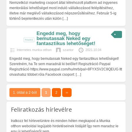
Nemzetközi marketing csoport által létrehozott platform ad ingyenes
mentorálási lehetőséget most induló vállalkozásod felépítéséhez,
illetve már meglévő vállalkozásod népszerűsítéséhez. Február 5-ig
történő bejelentkezés után külön
[…]
Engedd meg, hogy
bemutassak Neked egy
fantasztikus lehetőséget!
Internetes munka otthon
szantor
2021.10.04
Engedd meg, hogy bemutassak Neked egy fantasztikus lehetőséget!
Szeretném, ha Te sem maradnál ki belőle!! Regisztráció Paypal
Regisztráció https://www.paypal.com/hu/mrb/pal=8FYXSV2C8QEUG Itt
olvashatsz többet róla Facebook csoport:
[…]
1. oldal a 2-ból
1
2
››
Feliratkozás hírlevélre
Iratkozz fel hírlevelünkre és minden héten megkapod a Munka
otthon weboldal legújabb hirdetéseinek listáját! Így nem maradsz le
egy új lehetőségről sem.