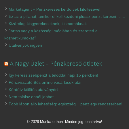
Marketagent – Pénzkeresés kérdőívek kitöltésével
Ez az a pillanat, amikor el kell kezdeni plussz pénzt keresni…….
Kizárólag kisgyerekeseknek, kismamáknak
Jártas vagy a közösségi médiában és szereted a
kozmetikumokat?
Utalványok ingyen
A Nagy Üzlet – Pénzkereső ötletek
Így keress zsebpénzt a telóddal napi 15 percben!
Pénzvisszatérítés online vásárlások után
Kérdőív kitöltés utalványért
Nem találsz ennél jobbat
Több lábon álló lehetőség: egészség + pénz egy rendszerben!
© 2026 Munka otthon. Minden jog fenntartva!