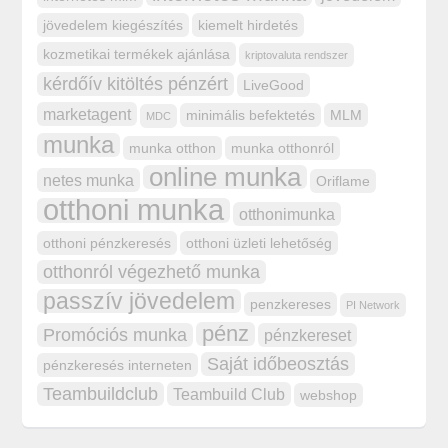
jövedelem kiegészítés
kiemelt hirdetés
kozmetikai termékek ajánlása
kriptovaluta rendszer
kérdőív kitöltés pénzért
LiveGood
marketagent
minimális befektetés
MLM
MDC
munka
munka otthon
munka otthonról
online munka
netes munka
Oriflame
otthoni munka
otthonimunka
otthoni pénzkeresés
otthoni üzleti lehetőség
otthonról végezhető munka
passzív jövedelem
penzkereses
PI Network
pénz
Promóciós munka
pénzkereset
Saját időbeosztás
pénzkeresés interneten
Teambuildclub
Teambuild Club
webshop