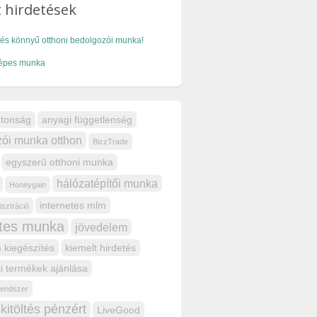
 hirdetések
és könnyű otthoni bedolgozói munka!
épes munka
ztonság
anyagi függetlenség
ói munka otthon
BizzTrade
egyszerű otthoni munka
hálózatépítői munka
Honeygain
internetes mlm
isztráció
etes munka
jövedelem
 kiegészítés
kiemelt hirdetés
i termékek ajánlása
 rendszer
kitöltés pénzért
LiveGood