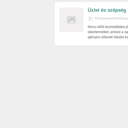
Üzlet és szépség
Pénzkereseti lehetőség
Nincs időd kozmetikába j
sikerterméket, amivel a s
igényes nőknek! Ideális k