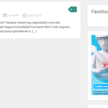
Facebo
tundi164
2022.11.19
árni? Mutatok Neked egy egyedülálló innovatív
aját magad kozmetikáját hozhatod létre! Csak magukra
arácsonyi ajándéknak is.
[…]