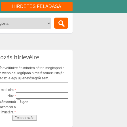
HIRDETÉS FELADÁSA
kozás hírlevélre
 hírlevelünkre és minden héten megkapod a
 weboldal legújabb hirdetéseinek listáját!
dsz le egy új lehetőségről sem.
-mail cím:
*
Név:
*
zántamból
igen
kozom fel a
címlistára:
*