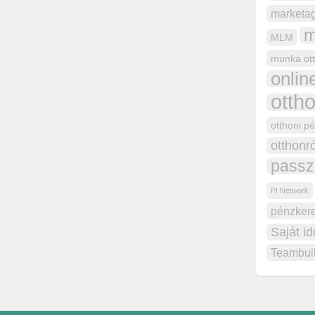
marketa
m
MLM
munka ott
onli
otth
otthoni p
otthonr
passz
PI Network
pénzker
Saját i
Teambui