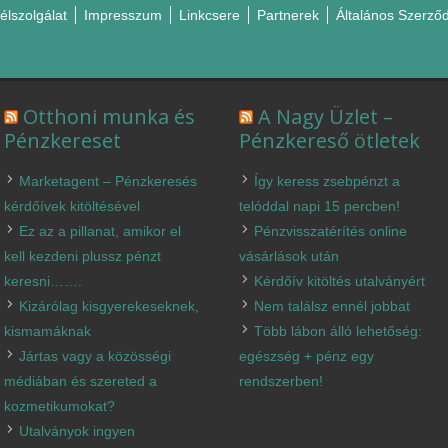
élszolgálat
Impresszum
Linkcsere
Partnerek
Általános Szerződ
Otthoni munka és
A Nagy Üzlet –
Pénzkereset
Pénzkereső ötletek
Marketagent – Pénzkeresés
Így keress zsebpénzt a
kérdőívek kitöltésével
telóddal napi 15 percben!
Ez az a pillanat, amikor el
Pénzvisszatérítés online
kell kezdeni plussz pénzt
vásárlások után
keresni…….
Kérdőív kitöltés utalványért
Kizárólag kisgyerekeseknek,
Nem találsz ennél jobbat
kismamáknak
Több lábon álló lehetőség:
Jártas vagy a közösségi
egészség + pénz egy
médiában és szereted a
rendszerben!
kozmetikumokat?
Utalványok ingyen