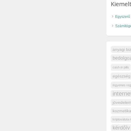
Kiemelt
Egyszerű 
Számítóg
anyagi bi
bedolgoz
cash in pills
egészség
ingyenes reg
intern
jövedelem
kozmetika
kriptovaluta
kérdőív 