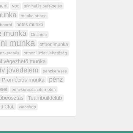
gent
minimális befektetés
MDC
unka
munka otthon
netes munka
honról
ne munka
Oriflame
oni munka
otthonimunka
énzkeresés
otthoni üzleti lehetőség
ól végezhető munka
ív jövedelem
penzkereses
pénz
Promóciós munka
eset
pénzkeresés interneten
dőbeosztás
Teambuildclub
ld Club
webshop