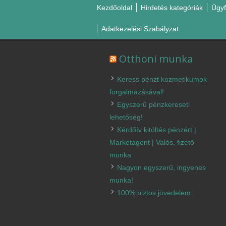
Kezdőoldal
Hirdetés kategóriák
Ügyf
Adatkezelési Szabályzat
Otthoni munka
Keress pénzt kozmetikumok
forgalmazásával!
Egyszerű pénzkereseti
lehetőség!
Kérdőív kitöltés pénzért |
Marketagent | Valós, fizető
munka
Nagyon egyszerű, ingyenes
munka!
100% biztos jövedelem