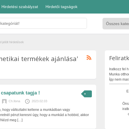
Hirdetési szabályzat
Hirdetői tagságok
 jelölt hirdetések
metikai termékek ajánlása'
Felirat
Iratkozz fel
Munka otthon
Így nem mara
E
 csapatunk tagja !
Ch.Ilona
2023.02.03
Öns
irat
 hogy változtatni kellene a munkádban vagy
retnél pénzt keresni úgy, hogy a munkád a hobbid, akkor
! Nézd meg
[…]