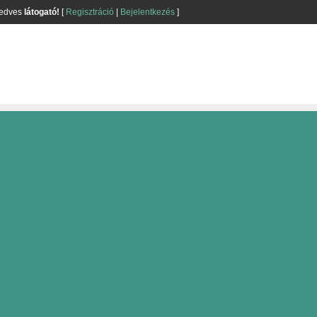
kedves
látogató!
[
Regisztráció
|
Bejelentkezés
]