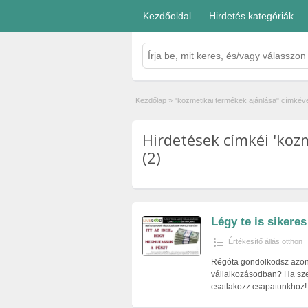
Kezdőoldal
Hirdetés kategóriák
Kezdőlap
»
"kozmetikai termékek ajánlása" címkével
Hirdetések címkéi 'koz
(2)
Légy te is sikeres
Értékesítő állás otthon
Régóta gondolkodsz azon,
vállalkozásodban? Ha sze
csatlakozz csapatunkhoz