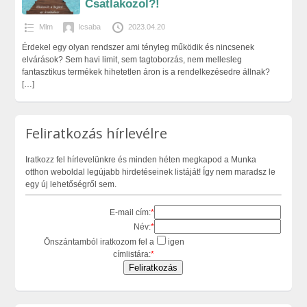
Csatlakozol?!
Mlm
lcsaba
2023.04.20
Érdekel egy olyan rendszer ami tényleg működik és nincsenek
elvárások? Sem havi limit, sem tagtoborzás, nem mellesleg
fantasztikus termékek hihetetlen áron is a rendelkezésedre állnak?
[…]
Feliratkozás hírlevélre
Iratkozz fel hírlevelünkre és minden héten megkapod a Munka
otthon weboldal legújabb hirdetéseinek listáját! Így nem maradsz le
egy új lehetőségről sem.
E-mail cím:
*
Név:
*
Önszántamból iratkozom fel a
igen
címlistára:
*