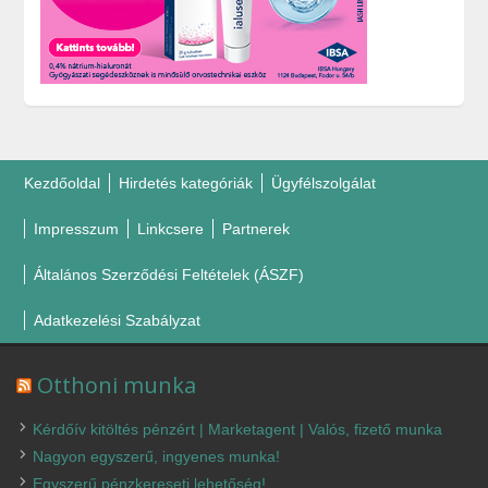
Kezdőoldal
Hirdetés kategóriák
Ügyfélszolgálat
Impresszum
Linkcsere
Partnerek
Általános Szerződési Feltételek (ÁSZF)
Adatkezelési Szabályzat
Otthoni munka
Kérdőív kitöltés pénzért | Marketagent | Valós, fizető munka
Nagyon egyszerű, ingyenes munka!
Egyszerű pénzkereseti lehetőség!