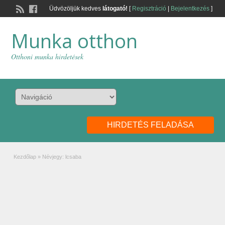
Üdvözöljük kedves
látogató!
[
Regisztráció
|
Bejelentkezés
]
Munka otthon
Otthoni munka hirdetések
HIRDETÉS FELADÁSA
Kezdőlap
»
Névjegy: lcsaba