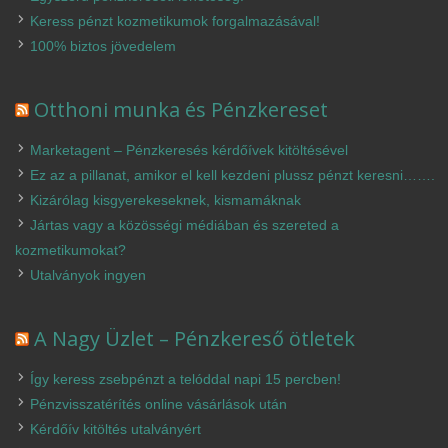
Keress pénzt kozmetikumok forgalmazásával!
100% biztos jövedelem
Otthoni munka és Pénzkereset
Marketagent – Pénzkeresés kérdőívek kitöltésével
Ez az a pillanat, amikor el kell kezdeni plussz pénzt keresni…….
Kizárólag kisgyerekeseknek, kismamáknak
Jártas vagy a közösségi médiában és szereted a
kozmetikumokat?
Utalványok ingyen
A Nagy Üzlet – Pénzkereső ötletek
Így keress zsebpénzt a telóddal napi 15 percben!
Pénzvisszatérítés online vásárlások után
Kérdőív kitöltés utalványért