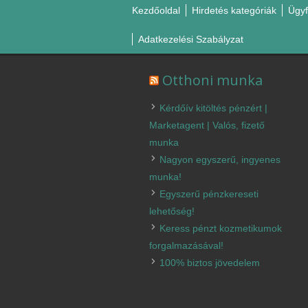
Kezdőoldal
Hirdetés kategóriák
Ügyf
Adatkezelési Szabályzat
Otthoni munka
Kérdőív kitöltés pénzért |
Marketagent | Valós, fizető
munka
Nagyon egyszerű, ingyenes
munka!
Egyszerű pénzkereseti
lehetőség!
Keress pénzt kozmetikumok
forgalmazásával!
100% biztos jövedelem