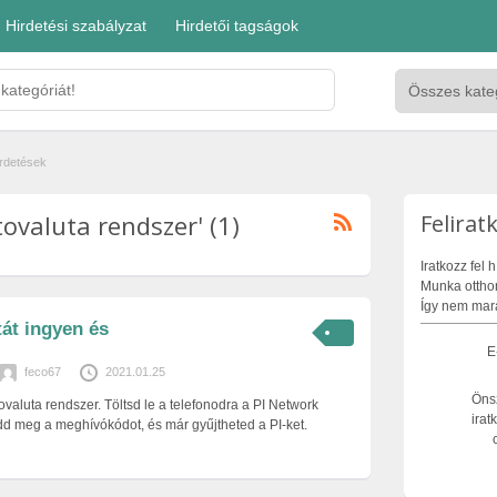
Hirdetési szabályzat
Hirdetői tagságok
irdetések
tovaluta rendszer' (1)
Felirat
Iratkozz fel
Munka otthon
Így nem mara
tát ingyen és
E
feco67
2021.01.25
Öns
tovaluta rendszer. Töltsd le a telefonodra a PI Network
irat
 add meg a meghívókódot, és már gyűjtheted a PI-ket.