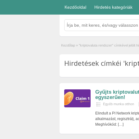
Kezdőoldal
Hirdetés kategóriák
Kezdőlap
»
"kriptovaluta rendszer" címkével jelölt h
Hirdetések címkéi 'krip
Gyűjts kriptovalu
egyszerűen!
Egyéb munka otthon
Elindult a PI Network krip
alkalmazást, regisztrálj,
Meghívókód:
[…]