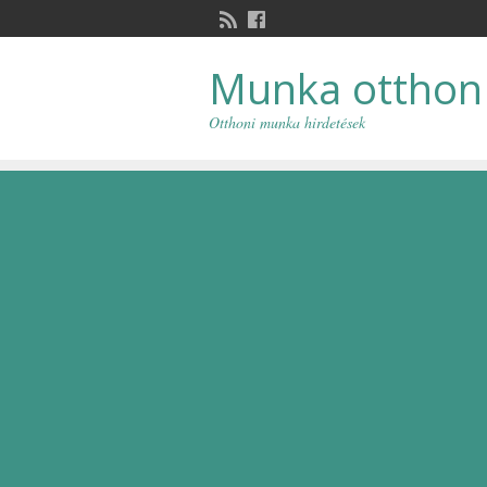
Munka otthon
Otthoni munka hirdetések