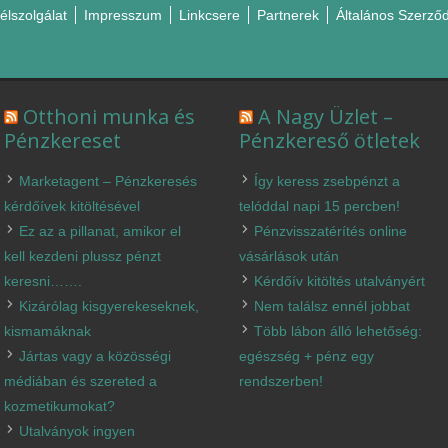
élszolgálat
Impresszum
Linkcsere
Partnerek
Általános Szerződ
Otthoni munka és
A Nagy Üzlet –
Pénzkereset
Pénzkereső ötletek
Marketagent – Pénzkeresés
Így keress zsebpénzt a
kérdőívek kitöltésével
telóddal napi 15 percben!
Ez az a pillanat, amikor el
Pénzvisszatérítés online
kell kezdeni plussz pénzt
vásárlások után
keresni…….
Kérdőív kitöltés utalványért
Kizárólag kisgyerekeseknek,
Nem találsz ennél jobbat
kismamáknak
Több lábon álló lehetőség:
Jártas vagy a közösségi
egészség + pénz egy
médiában és szereted a
rendszerben!
kozmetikumokat?
Utalványok ingyen