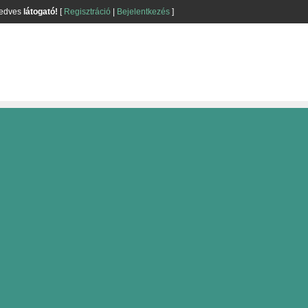
kedves
látogató!
[
Regisztráció
|
Bejelentkezés
]