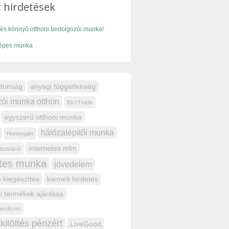
 hirdetések
és könnyű otthoni bedolgozói munka!
épes munka
ztonság
anyagi függetlenség
ói munka otthon
BizzTrade
egyszerű otthoni munka
hálózatépítői munka
Honeygain
internetes mlm
isztráció
etes munka
jövedelem
 kiegészítés
kiemelt hirdetés
i termékek ajánlása
 rendszer
kitöltés pénzért
LiveGood