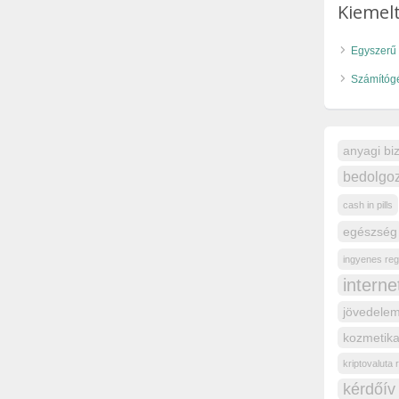
Kiemelt
Egyszerű 
Számítóg
anyagi bi
bedolgoz
cash in pills
egészség
ingyenes reg
intern
jövedelem
kozmetika
kriptovaluta
kérdőív 