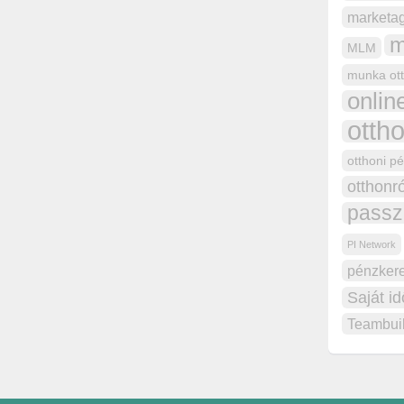
marketa
m
MLM
munka ott
onli
otth
otthoni p
otthonr
passz
PI Network
pénzker
Saját i
Teambui