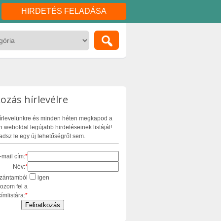
HIRDETÉS FELADÁSA
kozás hírlevélre
 hírlevelünkre és minden héten megkapod a
 weboldal legújabb hirdetéseinek listáját!
dsz le egy új lehetőségről sem.
-mail cím:
*
Név:
*
zántamból
igen
kozom fel a
címlistára:
*