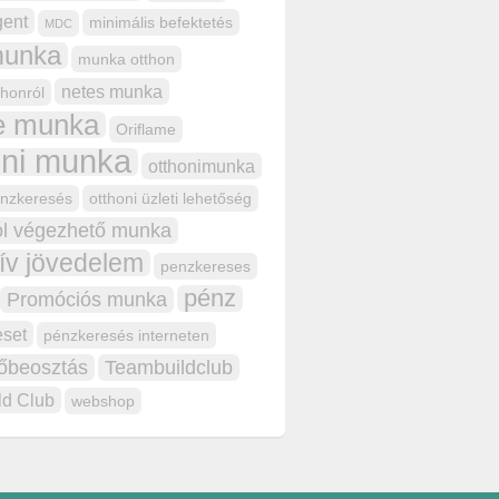
gent
minimális befektetés
MDC
unka
munka otthon
netes munka
honról
ne munka
Oriflame
oni munka
otthonimunka
énzkeresés
otthoni üzleti lehetőség
ól végezhető munka
ív jövedelem
penzkereses
pénz
Promóciós munka
eset
pénzkeresés interneten
dőbeosztás
Teambuildclub
ld Club
webshop