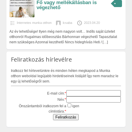
Fő vagy mellékállásban is
végezhető
Internetes munka otthon
lcsaba
2023.04.20
Az év lehetősége! Ilyen még nem nagyon volt… Indíts saját üzletet
otthonról Rugalmas időbeosztás Bárhonnan végezhető Tapasztalat
nem szükséges Azonnal kezdhető Nincs hideghívás Heti /
[…]
Feliratkozás hírlevélre
Iratkozz fel hírlevelünkre és minden héten megkapod a Munka
otthon weboldal legújabb hirdetéseinek listáját! Így nem maradsz le
egy új lehetőségről sem.
E-mail cím:
*
Név:
*
Önszántamból iratkozom fel a
igen
címlistára:
*