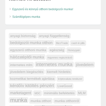
Egyszerű és könnyű otthoni bedolgozói munka!
Számítógépes munka
anyagi biztonság
anyagi függetlenség
bedolgozói munka otthon
BizzTrade
cash in pills
egyszerű otthoni munka
egészség
Honeygain
hálózatépítői munka
ingyenes regisztráció
internetes munka
jövedelem
internetes mlm
jövedelem kiegészítés
kiemelt hirdetés
kozmetikai termékek ajánlása
kriptovaluta rendszer
kérdőív kitöltés pénzért
LiveGood
marketagent
minimális befektetés
MLM
MDC
munka
munka otthon
munka otthonról