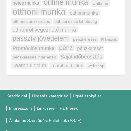
online munka
netes munka
Oriflame
otthoni munka
otthonimunka
otthoni pénzkeresés
otthoni üzleti lehetőség
otthonról végezhető munka
passzív jövedelem
penzkereses
PI Network
pénz
Promóciós munka
pénzkereset
Saját időbeosztás
pénzkeresés interneten
Teambuildclub
Teambuild Club
webshop
Kezdőoldal
Hirdetés kategóriák
Ügyfélszolgálat
Impresszum
Linkcsere
Partnerek
Általános Szerződési Feltételek (ÁSZF)