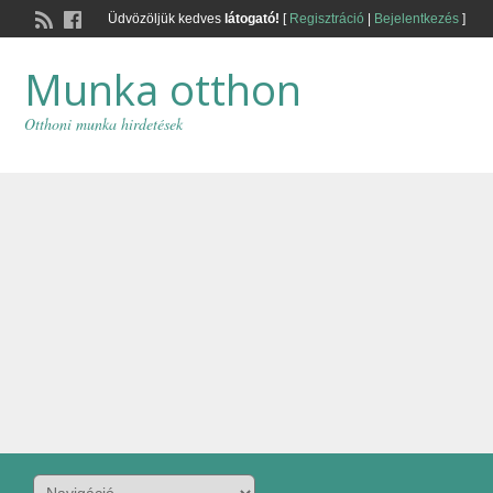
Üdvözöljük kedves
látogató!
[
Regisztráció
|
Bejelentkezés
]
Munka otthon
Otthoni munka hirdetések