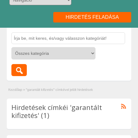
HIRDETÉS FELADÁSA
Kezdőlap
»
"garantált kifizetés" címkével jelölt hirdetések
Hirdetések címkéi 'garantált
kifizetés' (1)